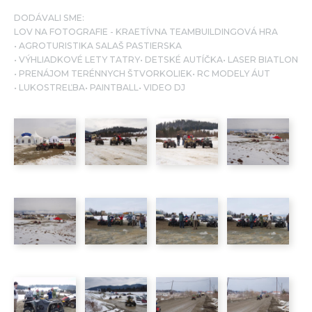
DODÁVALI SME:
LOV NA FOTOGRAFIE - KRAETÍVNA TEAMBUILDINGOVÁ HRA
AGROTURISTIKA SALAŠ PASTIERSKA
VÝHLIADKOVÉ LETY TATRY
DETSKÉ AUTÍČKA
LASER BIATLON
PRENÁJOM TERÉNNYCH ŠTVORKOLIEK
RC MODELY ÁUT
LUKOSTREĽBA
PAINTBALL
VIDEO DJ