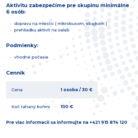
Aktivitu zabezpečíme pre skupinu minimálne
6 osôb:
dopravu na miesto ( mikrobusom, ebajkom )
prehliadku aktivít na salaši
Podmienky:
vhodné počasie
Cenník
Cena
1 osoba / 30 €
Koč tahaný koňmi
100 €
Pre viac informacií sa informujte na +421 915 874 120