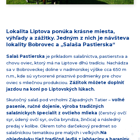
Lokalita Liptova ponúka krásne miesta,
výhľady a zážitky. Jedným z nich je návšteva
lokality Bobrovec a „Salaša Pastierska“
Salaš Pastierska
je príkladom salašníctva, pastierstva a
chovu oviec, ktorý má na Liptove dlhú tradíciu. Nachádza
sa v Bobroveckej doline v nadmorskej výške cca 650 m
n.m., kde sú vytvorené priaznivé podmienky pre chov
oviec s mliečnou produkciou.
Zážitok môžete doplniť
jazdou na koni po Liptovských lúkach.
Skutočný salaš pod vrcholmi Západných Tatier –
voľné
pasenie, ručné dojenie, výroba tradičných
salašníckych špecialít z ovčieho mlieka
(čerstvý ovčí
syr, údený ovčí syr, ovčia bryndza, žinčica) a následný
predaj v kolibe. Okrem toho darčekový predmet so
salašníckou tematikou pre malých i veľkých.
Na
objednávku tiež tradičné jedlá z jahňaciny a baraniny.