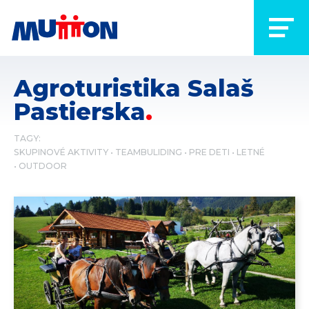
Agroturistika Salaš
Pastierska
TAGY:
SKUPINOVÉ AKTIVITY
TEAMBULIDING
PRE DETI
LETNÉ
OUTDOOR