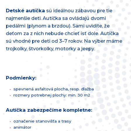
Detské autíčka
sú ideálnou zábavou pre tie
najmenšie deti. Autíčka sa ovládajú dvomi
pedálmi (plynom a brzdou). Sami uvidíte, že
deťom za z nich nebude chcieť ísť dole. Autíčka
sú vhodné pre deti od 3–7 rokov. Na výber máme
trojkolky, štvorkolky, motorky a jeepy.
Podmienky:
spevnená asfaltová plocha, resp. dlažba
rozmery potrebnej plochy: min. 30 m2
Autíčka zabezpečíme kompletne:
označenie stanovišťa a trasy
animátor