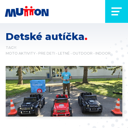
Detské autíčka
TAGY:
MOTO AKTIVITY
PRE DETI
LETNÉ
OUTDOOR
INDOOR