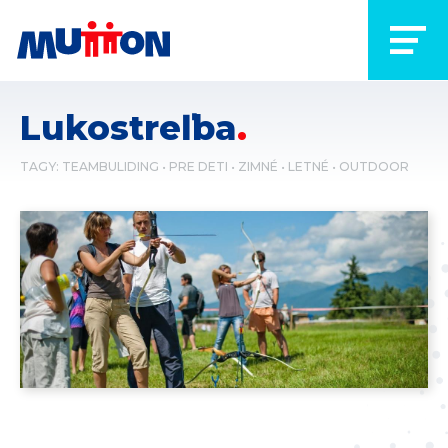
Lukostreľba
TAGY:
TEAMBULIDING
PRE DETI
ZIMNÉ
LETNÉ
OUTDOOR