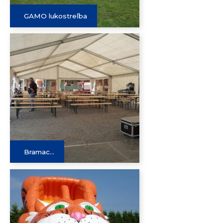
GAMO lukostreľba
Bramac...