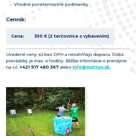
Vhodné poveternostné podmienky
Cenník:
Cena:
350 €
(2 terčovnice s vybavením)
Uvedené ceny sú bez DPH a nezahŕňajú dopravu. Doba
prevádzky je max. 4 hodiny. Bližšie informácie o prenájme
na t.č.
+421 917 480 3­67
alebo
Info@
mutton.sk
.