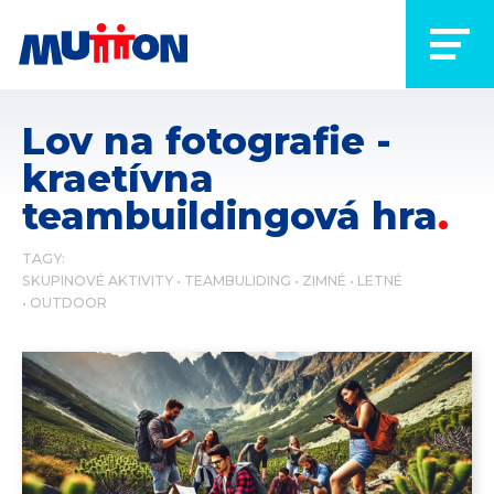
Lov na fotografie -
kraetívna
teambuildingová hra
TAGY:
SKUPINOVÉ AKTIVITY
TEAMBULIDING
ZIMNÉ
LETNÉ
OUTDOOR