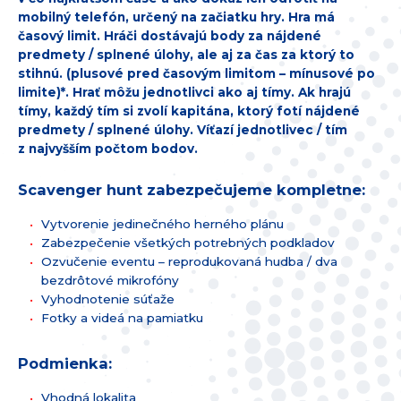
mobilný telefón, určený na začiatku hry. Hra má
časový limit. Hráči dostávajú body za nájdené
predmety / splnené úlohy, ale aj za čas za ktorý to
stihnú. (plusové pred časovým limitom – mínusové po
limite)*. Hrať môžu jednotlivci ako aj tímy. Ak hrajú
tímy, každý tím si zvolí kapitána, ktorý fotí nájdené
predmety / splnené úlohy. Víťazí jednotlivec / tím
z najvyšším počtom bodov.
Scavenger hunt zabezpečujeme kompletne:
Vytvorenie jedinečného herného plánu
Zabezpečenie všetkých potrebných podkladov
Ozvučenie eventu – reprodukovaná hudba / dva
bezdrôtové mikrofóny
Vyhodnotenie súťaže
Fotky a videá na pamiatku
Podmienka:
Vhodná lokalita