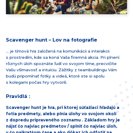
Scavenger hunt – Lov na fotografie
… je tímová hra založená na komunikácii a interakcii
s prostredím, kde sa koná Vaša firemná akcia. Pri plnení
rôznych úloh spoznáte ľudí vo svojom tíme, precvičíte
Vašu všímavosť a intuíciu. Zážitky z teambuildingu Vám
budú pripomínať fotky a videá, ktoré ste si spolu
s kolegami počas hry vytvorili.
Pravidlá :
Scavenger hunt je hra, pri ktorej súťažiaci hľadajú a
fotia predmety, alebo plnia úlohy vo svojom okolí
z dopredu pripraveného zoznamu . Základom hry je
nájsť čo najviac predmetov / splniť čo najviac úloh,
v čo najkratšom čase a ako dôkaz ich odfotiť na