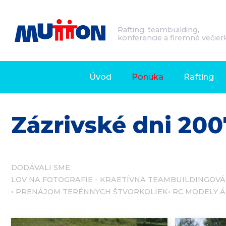
Rafting, teambuilding,
konferencie a firemné večier
Úvod
Ponuka
Rafting
Zázrivské dni 200
DODÁVALI SME:
LOV NA FOTOGRAFIE - KRAETÍVNA TEAMBUILDINGOVÁ
PRENÁJOM TERÉNNYCH ŠTVORKOLIEK
RC MODELY 