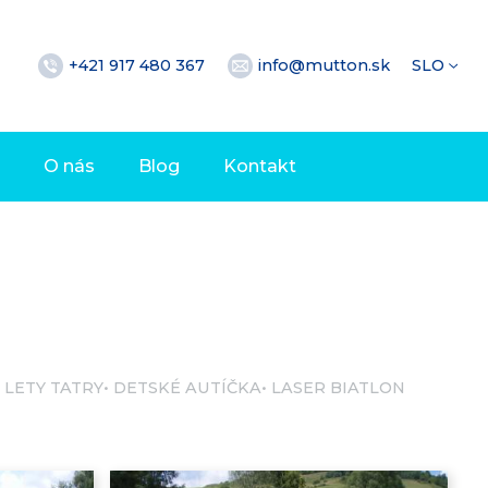
+421 917 480 367
info@mutton.sk
SLO
O nás
Blog
Kontakt
 LETY TATRY
DETSKÉ AUTÍČKA
LASER BIATLON