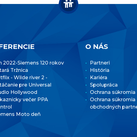
FERENCIE
O NÁS
n 2022-Siemens 120 rokov
Partneri
Stará Tržnica
História
flix - Wilde river 2 -
Kariéra
táčanie pre Universal
Spolupráca
udio Hollywood
Ochrana súkromia
kaznícky večer PPA
Ochrana súkromia
ntrol
obchodných partn
emens Moto deň