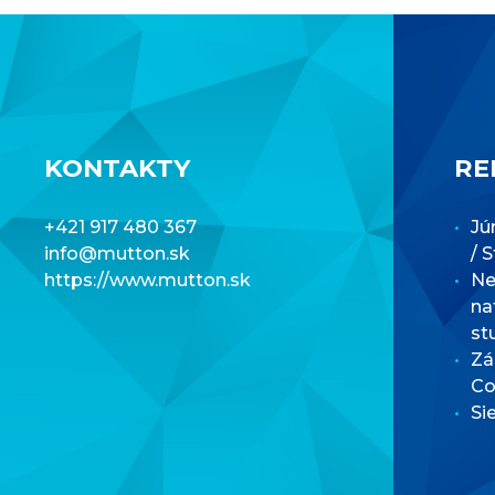
KONTAKTY
RE
+421 917 480 367
Jú
info@mutton.sk
/ 
https://www.mutton.sk
Net
na
st
Zá
Co
Si