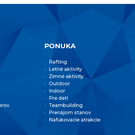
PONUKA
Rafting
Letné aktivity
Zimné aktivity
Outdoor
Indoor
Pre deti
erov
Teambuilding
Prenájom stanov
Nafukovacie atrakcie