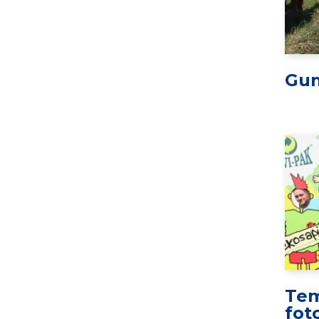
Gu
Tem
fot