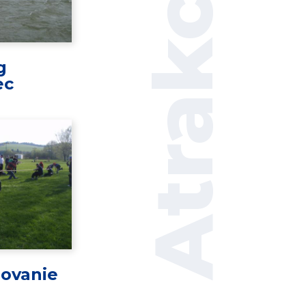
Atrakcie
g
ec
ovanie