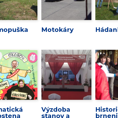
mopuška
Motokáry
Hádan
atická
Výzdoba
Histor
ostena
stanov a
brnen