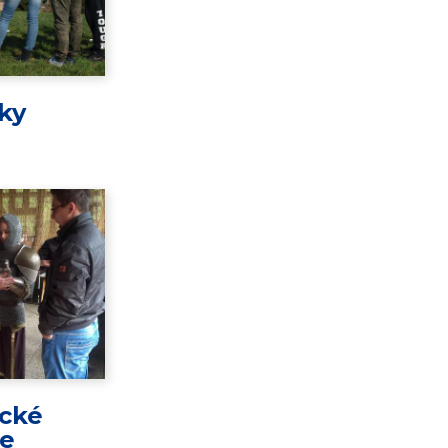
ky
ické
ie