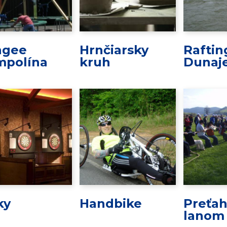
ngee
Hrnčiarsky
Raftin
mpolína
kruh
Dunaj
ky
Handbike
Preťah
lanom