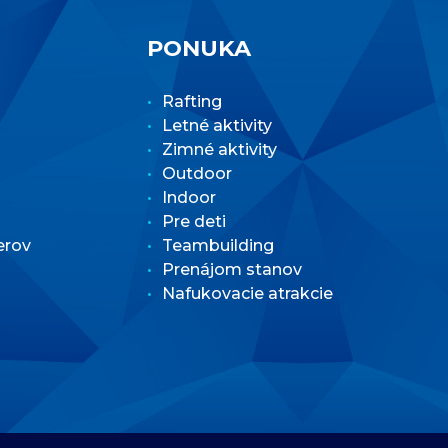
PONUKA
Rafting
Letné aktivity
Zimné aktivity
Outdoor
Indoor
Pre deti
erov
Teambuilding
Prenájom stanov
Nafukovacie atrakcie