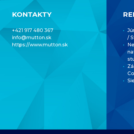
KONTAKTY
RE
+421 917 480 367
Jú
info@mutton.sk
/ 
https://www.mutton.sk
Net
na
st
Zá
Co
Si