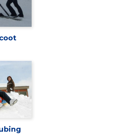
coot
ubing