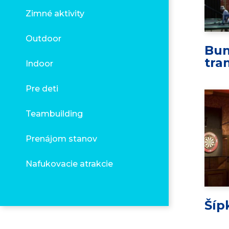
Zimné aktivity
Outdoor
Bu
tra
Indoor
Pre deti
Teambuilding
Prenájom stanov
Nafukovacie atrakcie
Šíp