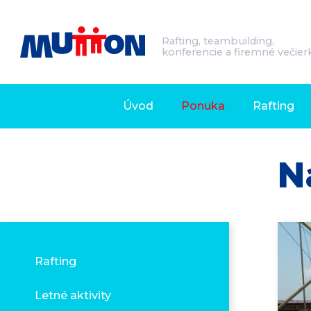
Rafting, teambuilding,
konferencie a firemné večier
Úvod
Ponuka
Rafting
N
Rafting
Letné aktivity