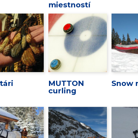
miestností
tári
MUTTON
Snow r
curling