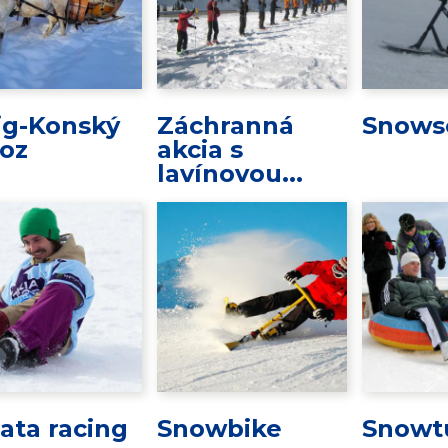
ig-Konský
Záchranná
Snows
oz
akcia s
lavínovou...
ata racing
Snowbike
Snowt