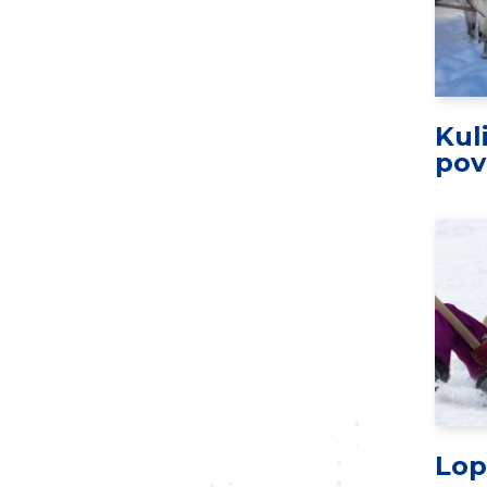
Kul
pov
Lop