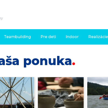
ky
Teambuilding
Pre deti
Indoor
Realizácie
aša ponuka