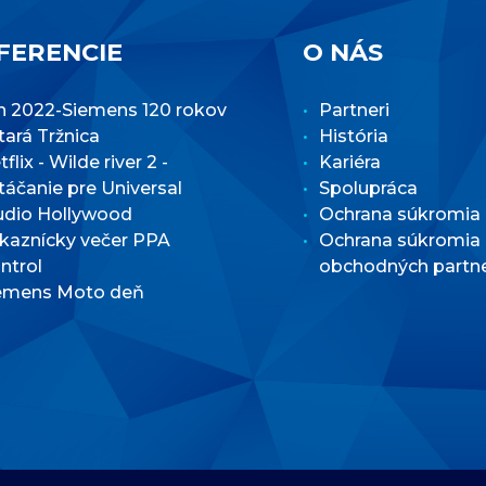
FERENCIE
O NÁS
n 2022-Siemens 120 rokov
Partneri
Stará Tržnica
História
flix - Wilde river 2 -
Kariéra
táčanie pre Universal
Spolupráca
udio Hollywood
Ochrana súkromia
kaznícky večer PPA
Ochrana súkromia
ntrol
obchodných partn
emens Moto deň