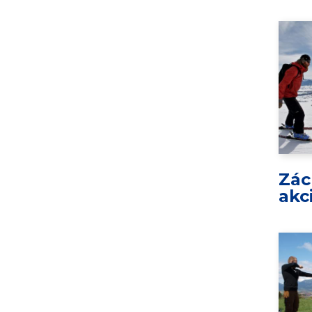
Zác
akc