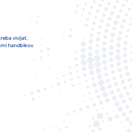
reba vivíjať,
cami handbikov.