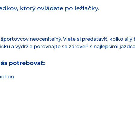
dkov, ktorý ovládate po ležiačky.
športovcov neoceniteľný. Viete si predstaviť, koľko sily t
dičku a výdrž a porovnajte sa zároveň s najlepšími jazd
ás potrebovať:
 pohon