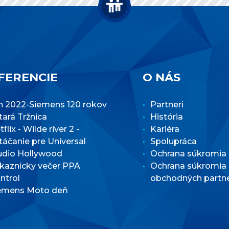
FERENCIE
O NÁS
n 2022-Siemens 120 rokov
Partneri
Stará Tržnica
História
flix - Wilde river 2 -
Kariéra
táčanie pre Universal
Spolupráca
udio Hollywood
Ochrana súkromia
kaznícky večer PPA
Ochrana súkromia
ntrol
obchodných partn
emens Moto deň