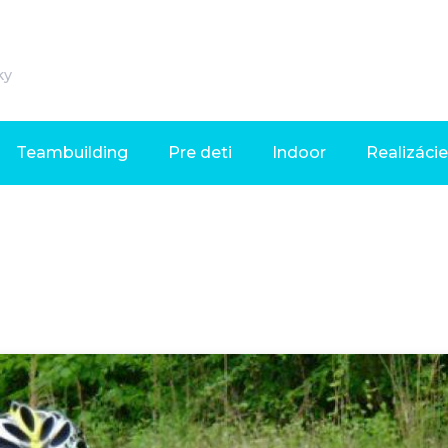
ky
Teambuilding
Pre deti
Indoor
Realizácie