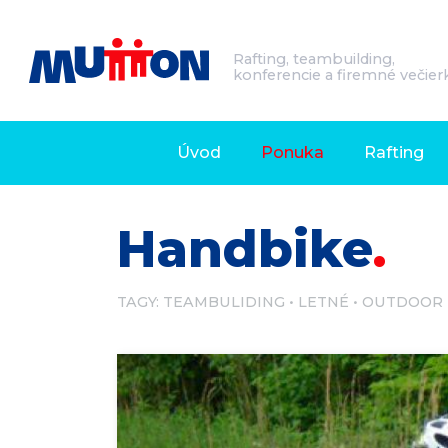
Rafting, teambuilding,
konferencie a firemné večier
Úvod
Ponuka
Rafting
Handbike
TAGY:
TEAMBULIDING
LETNÉ
OUTDOOR