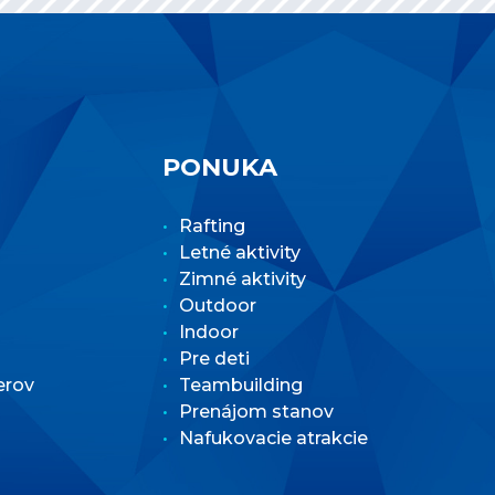
PONUKA
Rafting
Letné aktivity
Zimné aktivity
Outdoor
Indoor
Pre deti
erov
Teambuilding
Prenájom stanov
Nafukovacie atrakcie