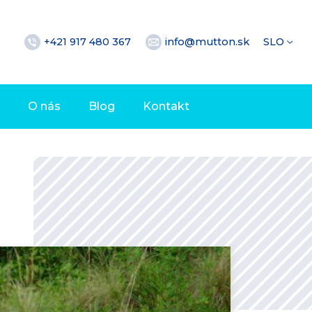
+421 917 480 367
info@mutton.sk
SLO
O nás
Blog
Kontakt