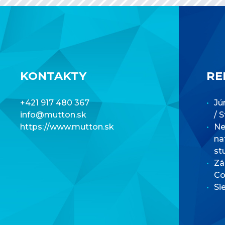
KONTAKTY
RE
+421 917 480 367
Jú
info@mutton.sk
/ 
https://www.mutton.sk
Net
na
st
Zá
Co
Si