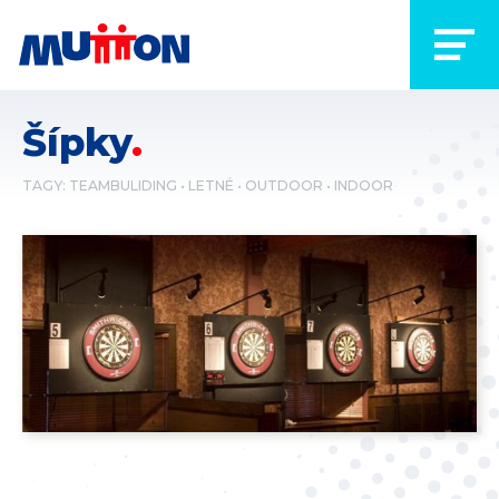
Šípky
TAGY:
TEAMBULIDING
LETNÉ
OUTDOOR
INDOOR