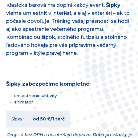
Klasická barová hra doplní každý event.
Šípky
vieme umiestniť v interiéri, ale aj v exteriéri – ak to
počasie dovoľuje. Tréning vašej presnosti sa hodí
aj ako spestrenie večerného programu.
Kombináciou šípok, stolného futbalu a stolného
ľadového hokeja pre vás pripravíme večerný
program v štýle pravej herne.
Šípky zabezpečíme kompletne:
umiestnenie aktivity
animátor
Šípky
od 50 €/1 terč
Ceny sú bez DPH a nezahŕňajú dopravu. Doba prevádzky je