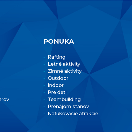
PONUKA
Rafting
Letné aktivity
Zimné aktivity
Outdoor
Indoor
Pre deti
erov
Teambuilding
Prenájom stanov
Nafukovacie atrakcie