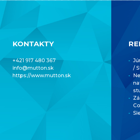
KONTAKTY
RE
+421 917 480 367
Jú
info@mutton.sk
/ 
https://www.mutton.sk
Net
na
st
Zá
Co
Si