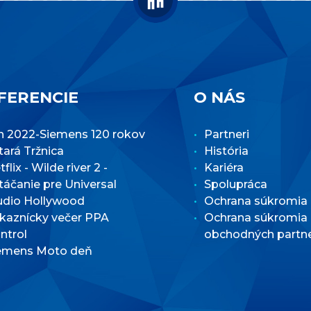
FERENCIE
O NÁS
n 2022-Siemens 120 rokov
Partneri
Stará Tržnica
História
flix - Wilde river 2 -
Kariéra
táčanie pre Universal
Spolupráca
udio Hollywood
Ochrana súkromia
kaznícky večer PPA
Ochrana súkromia
ntrol
obchodných partn
emens Moto deň