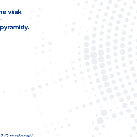
me však
–
 pyramídy.
m
? O možnosti