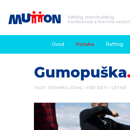
Rafting, teambuilding,
konferencie a firemné večier
Úvod
Ponuka
Rafting
Gumopuška
TAGY:
TEAMBULIDING
PRE DETI
LETNÉ