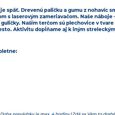
je späť. Drevenú paličku a gumu z nohavíc s
m s laserovým zameriavačom
. Naše náboje 
 guličky. Našim terčom sú plechovice v tvare
sto. Aktivitu dopĺňame aj k iným strelecký
letne:
 Doba prevádzky je max. 4 hodiny
(
Zdá sa Vám to drahé