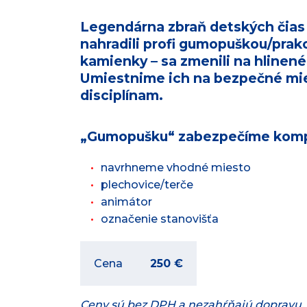
Legendárna zbraň detských čias 
nahradili profi
gumopuškou/prako
kamienky – sa zmenili na hlinené
Umiestnime ich na bezpečné mie
disciplínam.
„Gumopušku“ zabezpečíme komp
navrhneme vhodné miesto
plechovice/terče
animátor
označenie stanovišťa
Cena
250 €
Ceny sú bez DPH a nezahŕňajú dopravu.