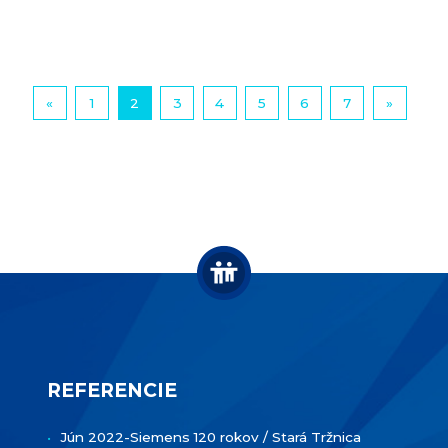
«
1
2
3
4
5
6
7
»
REFERENCIE
Jún 2022-Siemens 120 rokov / Stará Tržnica