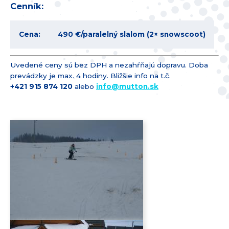
Cenník:
Cena:
490 €
/paralelný slalom (2× snowscoot)
Uvedené ceny sú bez DPH a nezahŕňajú dopravu. Doba
prevádzky je max. 4 hodiny. Bližšie info na t.č.
+421 915 874 1­20
alebo
info@
mutton.sk