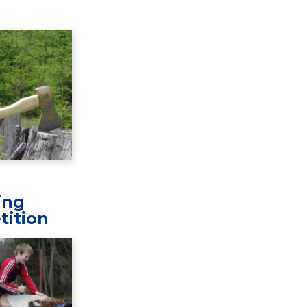
ing
tition