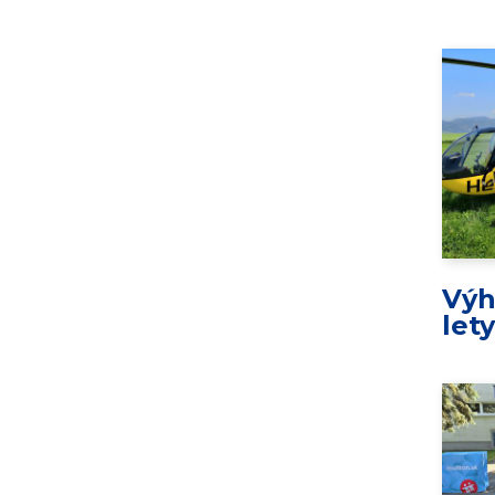
Výh
let