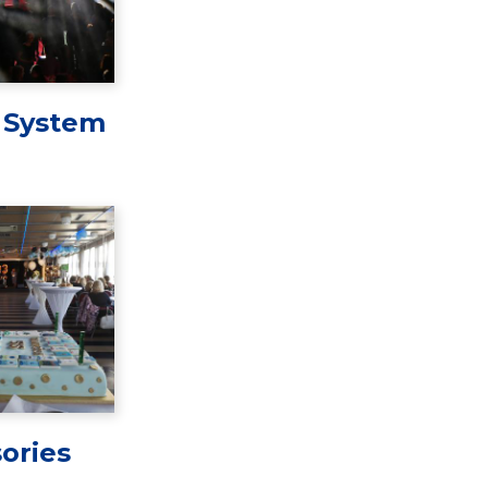
 System
ories