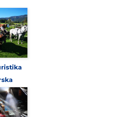
ristika
rska