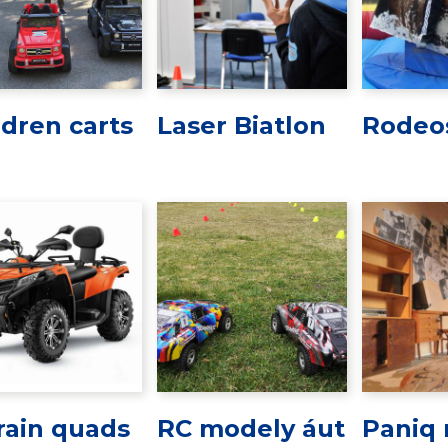
ldren carts
Laser Biatlon
Rodeo
rain quads
RC modely áut
Paniq