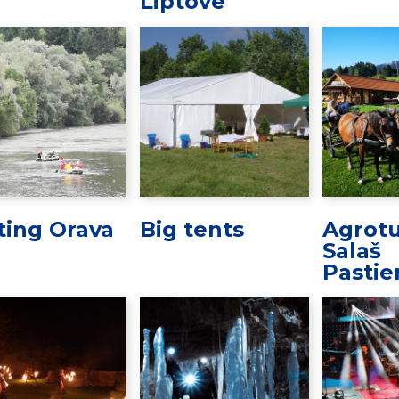
Liptove
ting Orava
Big tents
Agrotu
Salaš
Pastie