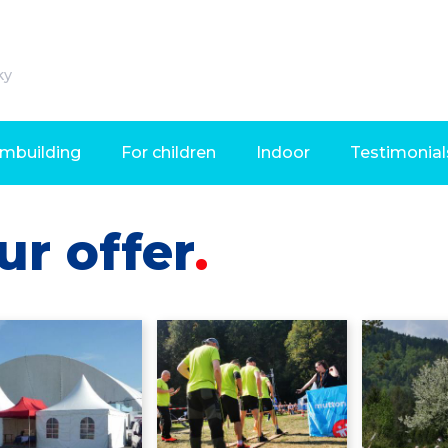
ky
mbuilding
For children
Indoor
Testimonial
ur offer