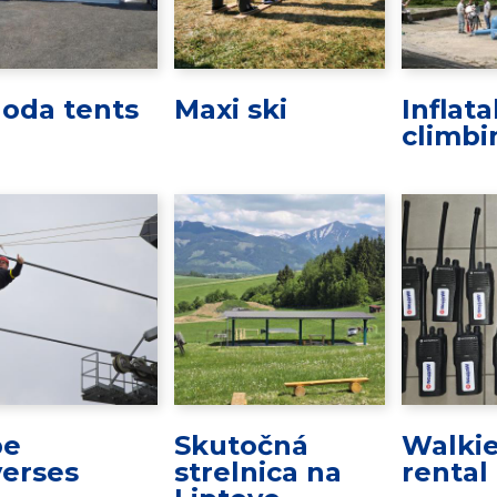
oda tents
Maxi ski
Inflat
climbi
pe
Skutočná
Walkie
verses
strelnica na
rental