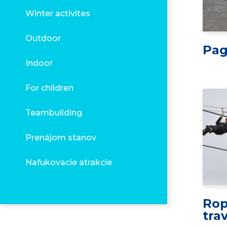
Winter activites
Outdoor
Pag
Indoor
For children
Teambuilding
Prenájom stanov
Nafukovacie atrakcie
Ro
tra