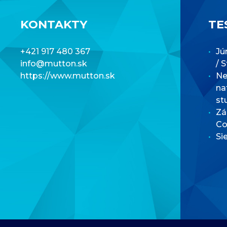
KONTAKTY
TE
+421 917 480 367
Jú
info@mutton.sk
/ 
https://www.mutton.sk
Net
na
st
Zá
Co
Si