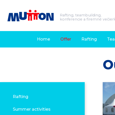
Rafting, teambuilding,
konferencie a firemné večier
Home
Offer
Rafting
Tea
O
Rafting
Summer activities