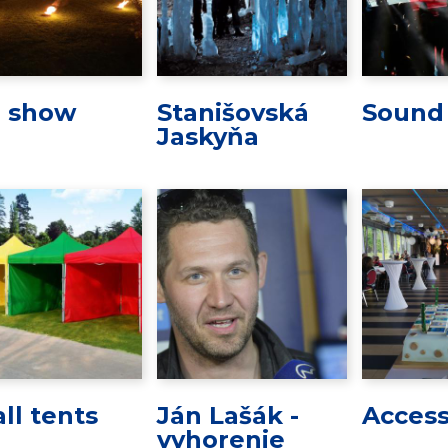
e show
Stanišovská
Sound
Jaskyňa
ll tents
Ján Lašák -
Access
vyhorenie