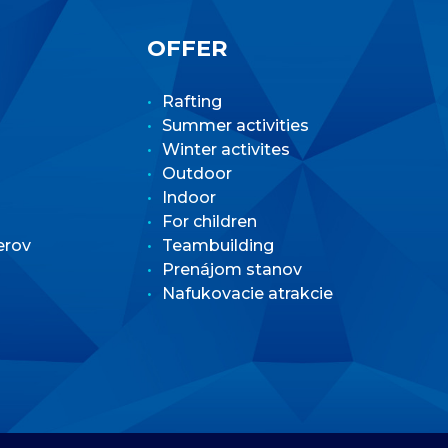
OFFER
Rafting
Summer activities
Winter activites
Outdoor
Indoor
For children
erov
Teambuilding
Prenájom stanov
Nafukovacie atrakcie