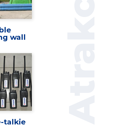
Atrakcie
able
ng wall
-talkie