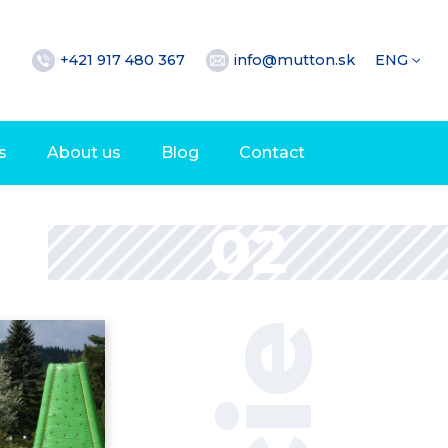
+421 917 480 367
info@mutton.sk
ENG
s
About us
Blog
Contact
02