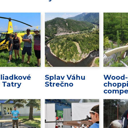
liadkové
Splav Váhu
Wood-
y Tatry
Strečno
chopp
compe