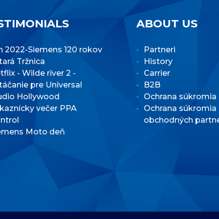
STIMONIALS
ABOUT US
n 2022-Siemens 120 rokov
Partneri
Stará Tržnica
History
flix - Wilde river 2 -
Carrier
táčanie pre Universal
B2B
udio Hollywood
Ochrana súkromia
kaznícky večer PPA
Ochrana súkromia
ntrol
obchodných partn
emens Moto deň