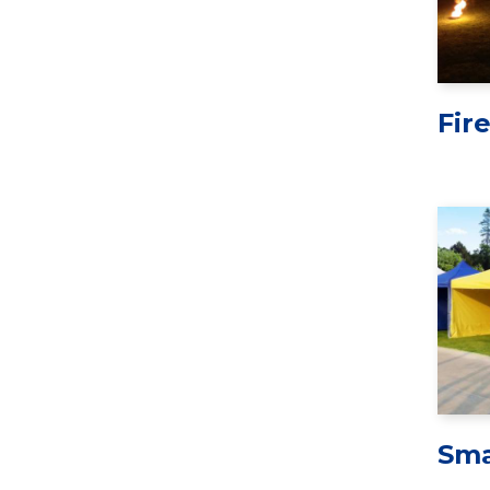
Fir
Sma