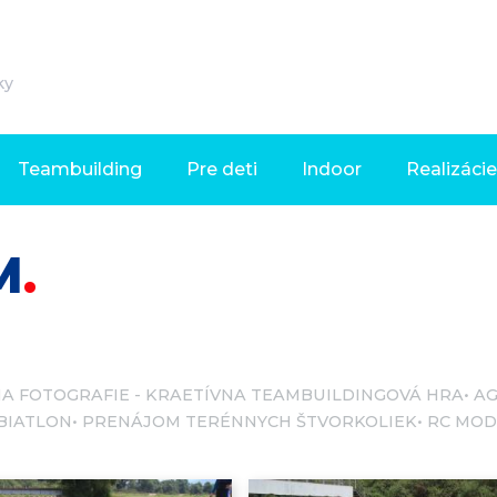
ky
Teambuilding
Pre deti
Indoor
Realizácie
M
NA FOTOGRAFIE - KRAETÍVNA TEAMBUILDINGOVÁ HRA
AG
BIATLON
PRENÁJOM TERÉNNYCH ŠTVORKOLIEK
RC MOD