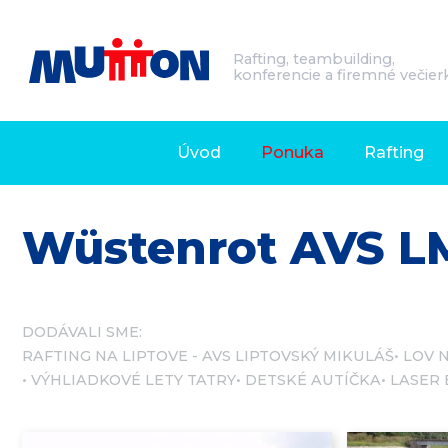
Rafting, teambuilding,
konferencie a firemné večier
Úvod
Ponuka
Rafting
Wüstenrot AVS L
DODÁVALI SME:
RAFTING NA LIPTOVE - AVS LIPTOVSKÝ MIKULÁŠ
LOV 
VÝHLIADKOVÉ LETY TATRY
DETSKÉ AUTÍČKA
LASER 