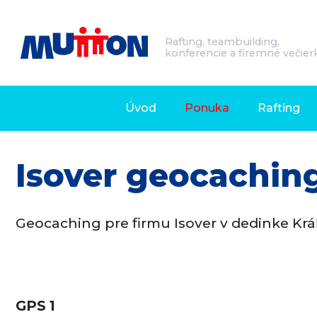
Rafting, teambuilding,
konferencie a firemné večier
Úvod
Ponuka
Rafting
Isover geocachin
Geocaching pre firmu Isover v dedinke Kr
GPS 1