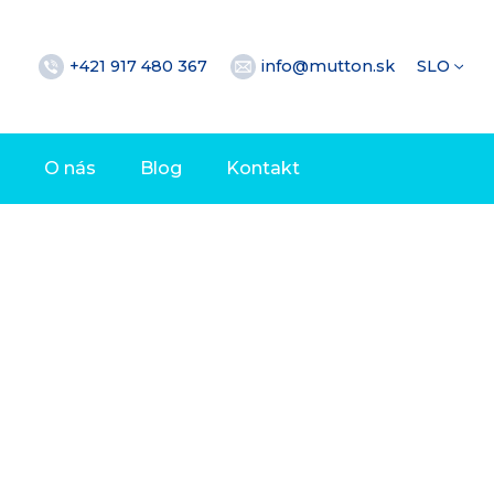
+421 917 480 367
info@mutton.sk
SLO
O nás
Blog
Kontakt