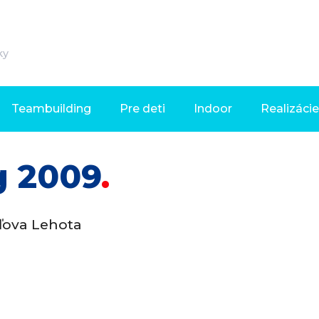
ky
Teambuilding
Pre deti
Indoor
Realizácie
g 2009
áľova Lehota