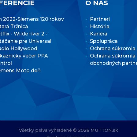
FERENCIE
O NÁS
n 2022-Siemens 120 rokov
Partneri
Stará Tržnica
História
flix - Wilde river 2 -
Kariéra
táčanie pre Universal
Spolupráca
udio Hollywood
Ochrana súkromia
kaznícky večer PPA
Ochrana súkromia
ntrol
obchodných partn
emens Moto deň
Všetky práva vyhradené © 2026 MUTTON.sk