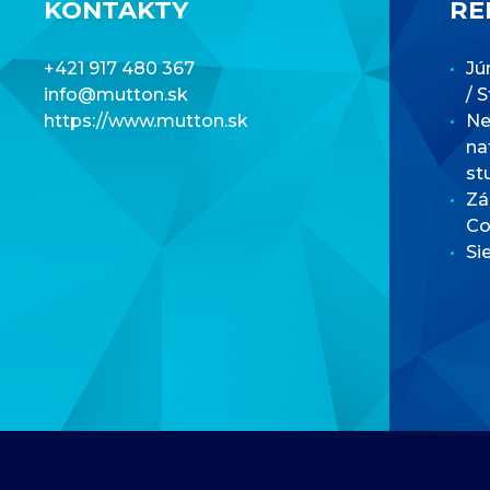
KONTAKTY
RE
+421 917 480 367
Jú
info@mutton.sk
/ 
https://www.mutton.sk
Net
na
st
Zá
Co
Si