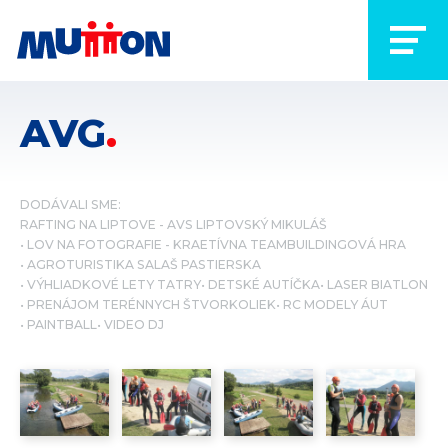
AVG
DODÁVALI SME:
RAFTING NA LIPTOVE - AVS LIPTOVSKÝ MIKULÁŠ
LOV NA FOTOGRAFIE - KRAETÍVNA TEAMBUILDINGOVÁ HRA
AGROTURISTIKA SALAŠ PASTIERSKA
VÝHLIADKOVÉ LETY TATRY
DETSKÉ AUTÍČKA
LASER BIATLON
PRENÁJOM TERÉNNYCH ŠTVORKOLIEK
RC MODELY ÁUT
PAINTBALL
VIDEO DJ