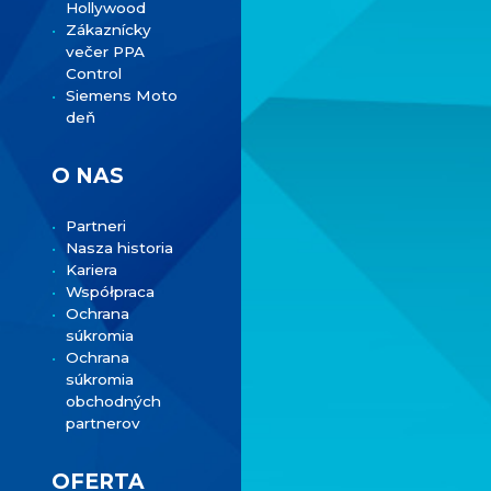
Hollywood
Zákaznícky
večer PPA
Control
Siemens Moto
deň
O NAS
Partneri
Nasza historia
Kariera
Współpraca
Ochrana
súkromia
Ochrana
súkromia
obchodných
partnerov
OFERTA