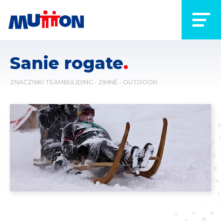
Sanie rogate
ZNACZNIKI
TEAMBULIDING
ZIMNÉ
OUTDOOR