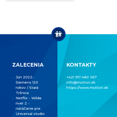
ZALECENIA
KONTAKTY
Jún 2022-
+421 917 480 367
Siemens 120
info@mutton.sk
rokov / Stará
https://www.mutton.sk
Tržnica
Netflix - Wilde
river 2 -
natáčanie pre
Universal studio