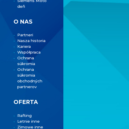
Siemens Moto
deň
O NAS
Partneri
Nasza historia
Kariera
Współpraca
Ochrana
súkromia
Ochrana
súkromia
obchodných
partnerov
OFERTA
Rafting
Letnie inne
Zimowe inne