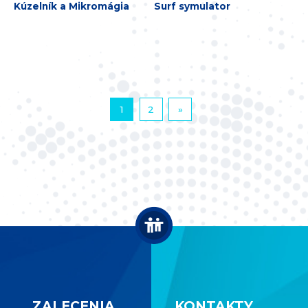
Kúzelník a Mikromágia
Surf symulator
1
2
»
ZALECENIA
KONTAKTY