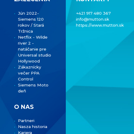
Jún 2022-
+421 917 480 367
Siemens 120
info@mutton.sk
rokov / Stará
https://www.mutton.sk
Tržnica
Netflix - Wilde
river 2 -
natáčanie pre
Universal studio
Hollywood
Zákaznícky
večer PPA
Control
Siemens Moto
deň
O NAS
Partneri
Nasza historia
Kariera