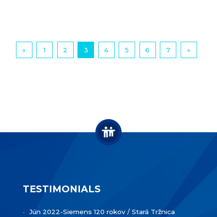
«
1
2
3
4
5
6
7
»
TESTIMONIALS
Jún 2022-Siemens 120 rokov / Stará Tržnica