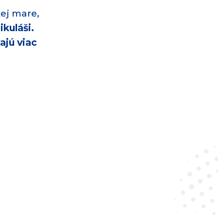
ej mare,
kuláši.
ajú viac