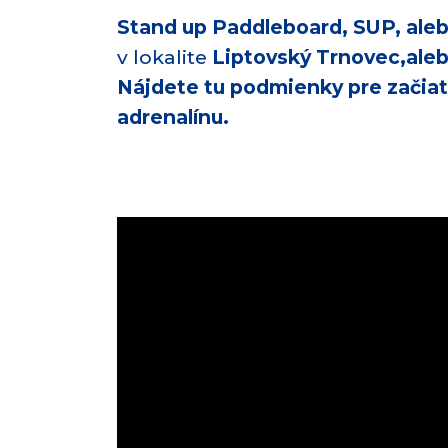
Stand up Paddleboard, SUP, ale
v lokalite
Liptovský Trnovec,aleb
Nájdete tu podmienky pre začiato
adrenalínu.