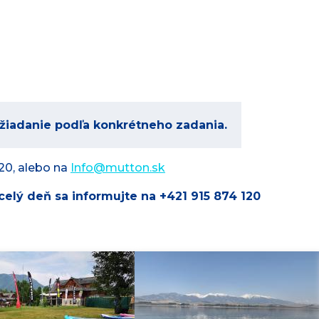
yžiadanie podľa konkrétneho zadania.
120, alebo na
Info@
mutton.sk
elý deň sa informujte na +421 915 874 120