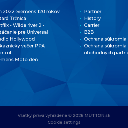
n 2022-Siemens 120 rokov
Partneri
Stará Tržnica
History
flix - Wilde river 2 -
Carrier
táčanie pre Universal
B2B
udio Hollywood
Ochrana súkromia
kaznícky večer PPA
Ochrana súkromia
ntrol
obchodných partn
emens Moto deň
Všetky práva vyhradené © 2026 MUTTON.sk
Cookie settings