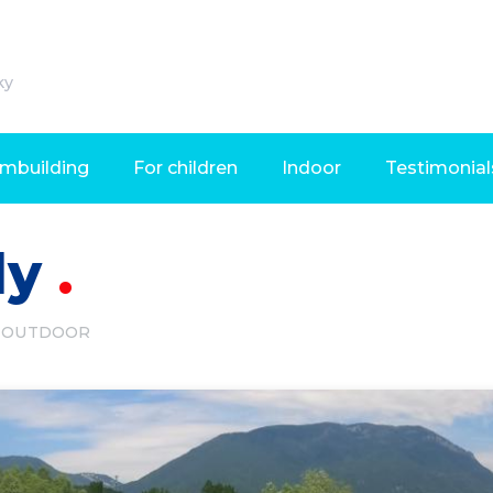
ky
mbuilding
For children
Indoor
Testimonial
dy
OUTDOOR