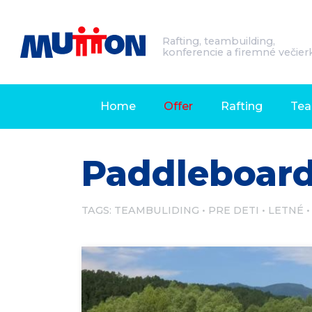
Rafting, teambuilding,
konferencie a firemné večier
Home
Offer
Rafting
Tea
Paddleboar
TAGS:
TEAMBULIDING
PRE DETI
LETNÉ