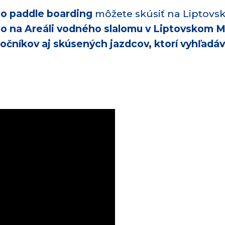
bo paddle boarding
môžete skúsiť na Liptovsk
o na Areáli vodného slalomu v Liptovskom Mi
čníkov aj skúsených jazdcov, ktorí vyhľadáv