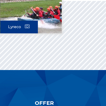
Lyreco
OFFER