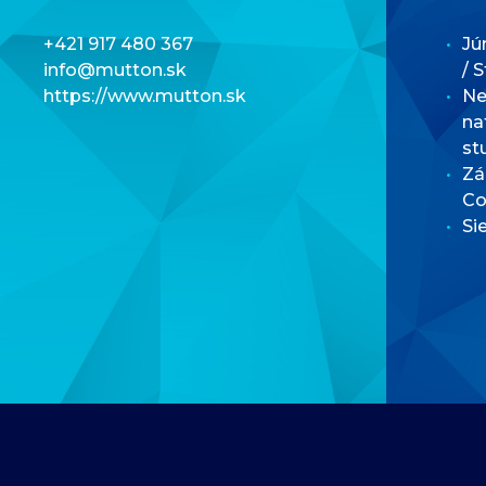
+421 917 480 367
Jú
info@mutton.sk
/ 
https://www.mutton.sk
Net
na
st
Zá
Co
Si