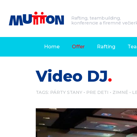
Rafting, teambuilding,
konferencie a firemné večier
Home
Offer
Rafting
Tea
Video DJ
TAGS:
PÁRTY STANY
PRE DETI
ZIMNÉ
L