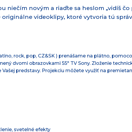
bu niečím novým a riaďte sa heslom „vidíš čo
originálne videoklipy, ktoré vytvoria tú sprá
 latino, rock, pop, CZ&SK ) prenášame na plátno, pomoc
plnený dvomi obrazovkami 55" TV Sony. Zloženie techni
ne Vašej predstavy. Projekciu môžete využiť na premietani
lenie, svetelné efekty