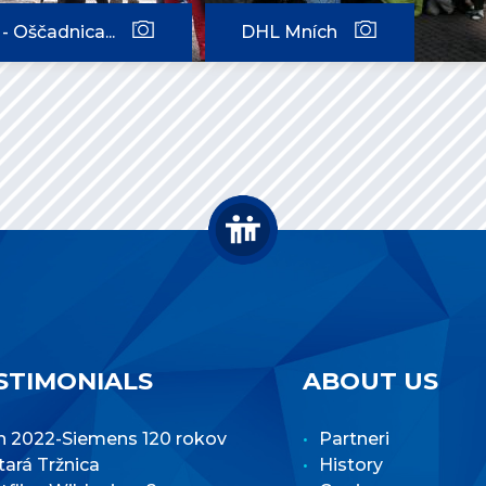
- Oščadnica...
DHL Mních
STIMONIALS
ABOUT US
n 2022-Siemens 120 rokov
Partneri
Stará Tržnica
History