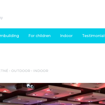
ky
mbuilding
For children
Indoor
Testimonial
ETNÉ
OUTDOOR
INDOOR