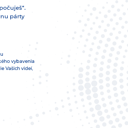
 počuješ“.
vnu párty
ou
ckého vybavenia
e Vašich videí,