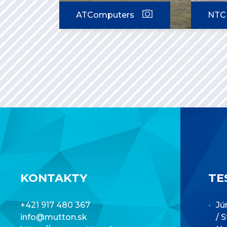
ATComputers
NTC 
KONTAKTY
TE
+421 917 480 367
Jú
info@mutton.sk
/ 