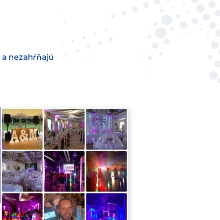
H a nezahŕňajú