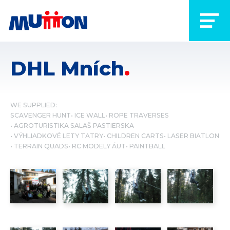
DHL Mních
WE SUPPLIED:
SCAVENGER HUNT
ICE WALL
ROPE TRAVERSES
AGROTURISTIKA SALAŠ PASTIERSKA
VÝHLIADKOVÉ LETY TATRY
CHILDREN CARTS
LASER BIATLON
TERRAIN QUADS
RC MODELY ÁUT
PAINTBALL