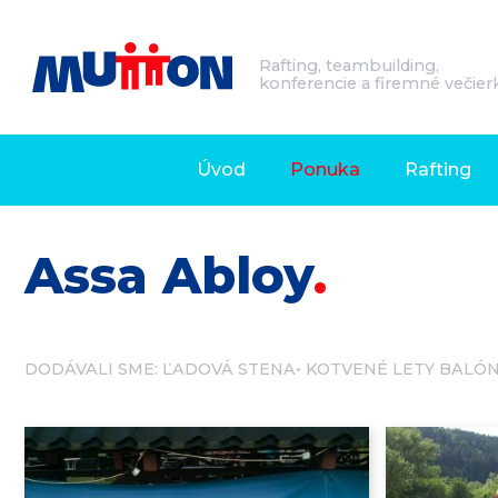
Rafting, teambuilding,
konferencie a firemné večier
Úvod
Ponuka
Rafting
Assa Abloy
DODÁVALI SME:
ĽADOVÁ STENA
KOTVENÉ LETY BALÓ