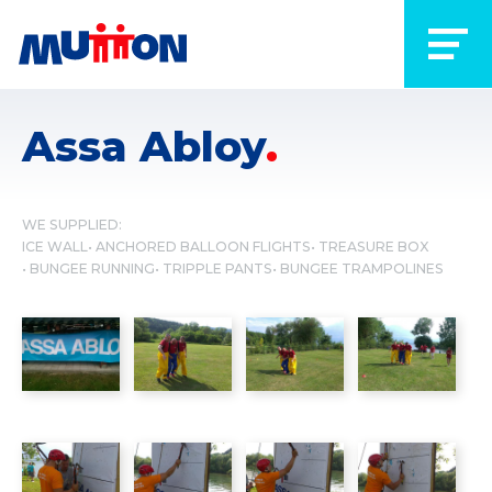
Assa Abloy
WE SUPPLIED:
ICE WALL
ANCHORED BALLOON FLIGHTS
TREASURE BOX
BUNGEE RUNNING
TRIPPLE PANTS
BUNGEE TRAMPOLINES