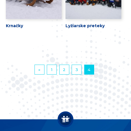
Krnačky
Lyžiarske preteky
«
1
2
3
4