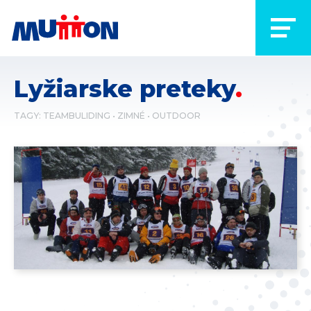
Lyžiarske preteky
TAGY:
TEAMBULIDING
ZIMNÉ
OUTDOOR