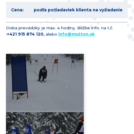
Cena:
podľa požiadaviek klienta na vyžiadanie
Doba prevádzky je max. 4 hodiny. Bližšie info. na t.č.
:
+421 915 874 1­20,
alebo
info@
mutton.sk