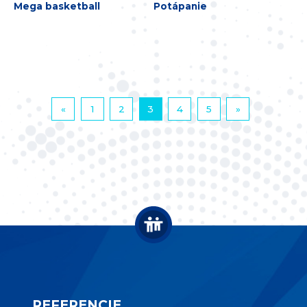
Mega basketball
Potápanie
«
1
2
3
4
5
»
REFERENCIE