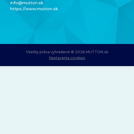
info@mutton.sk
https://www.mutton.sk
Všetky práva vyhradené © 2026 MUTTON.sk
Nastavenia cookies