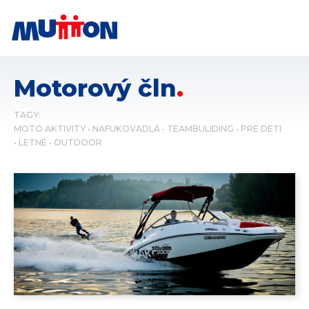
Motorový čln
TAGY:
MOTO AKTIVITY
NAFUKOVADLÁ
TEAMBULIDING
PRE DETI
LETNÉ
OUTDOOR