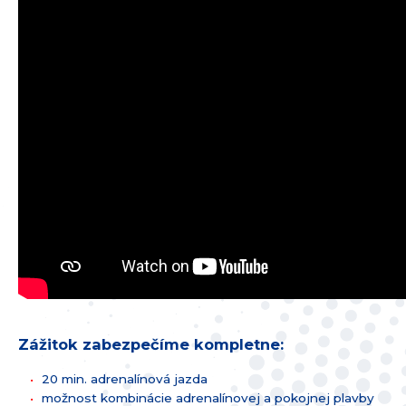
Zážitok zabezpečíme kompletne:
20 min. adrenalínová jazda
možnost kombinácie adrenalínovej a pokojnej plavby