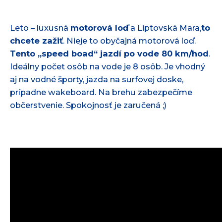
Leto – luxusná
motorová loď
a Liptovská Mara,
to
chcete zažiť
. Nieje to obyčajná motorová loď.
Tento „speed boad“ jazdí po vode 80 km/hod
.
Ideálny počet osôb na vode je 8 osôb. Je vhodný
aj na vodné športy, jazda na surfovej doske,
prípadne wakeboard. Na brehu zabezpečíme
občerstvenie. Spokojnosť je zaručená ;)