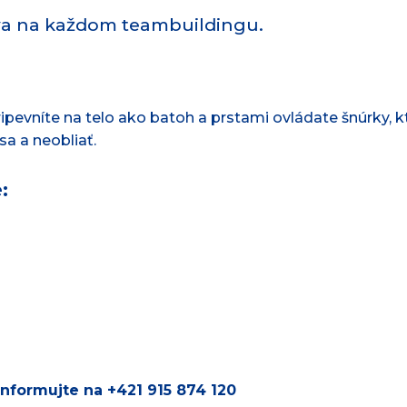
va na každom teambuildingu.
pripevníte na telo ako batoh a prstami ovládate šnúrky, k
sa a neobliať.
:
nformujte na +421 915 874 120