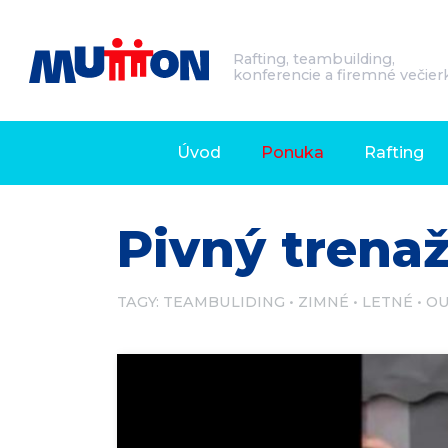
Rafting, teambuilding,
konferencie a firemné večier
Úvod
Ponuka
Rafting
Pivný trena
TAGY:
TEAMBULIDING
ZIMNÉ
LETNÉ
O