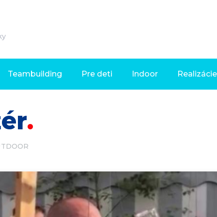
ky
Teambuilding
Pre deti
Indoor
Realizácie
žér
UTDOOR