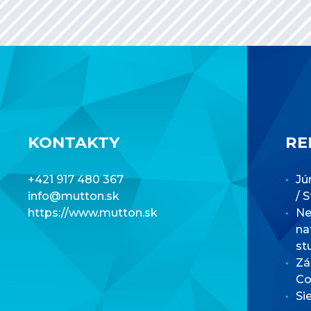
KONTAKTY
RE
+421 917 480 367
Jú
info@mutton.sk
/ 
https://www.mutton.sk
Net
na
st
Zá
Co
Si