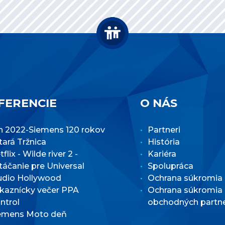
FERENCIE
O NÁS
n 2022-Siemens 120 rokov
Partneri
Stará Tržnica
História
flix - Wilde river 2 -
Kariéra
táčanie pre Universal
Spolupráca
udio Hollywood
Ochrana súkromia
kaznícky večer PPA
Ochrana súkromia
ntrol
obchodných partn
emens Moto deň