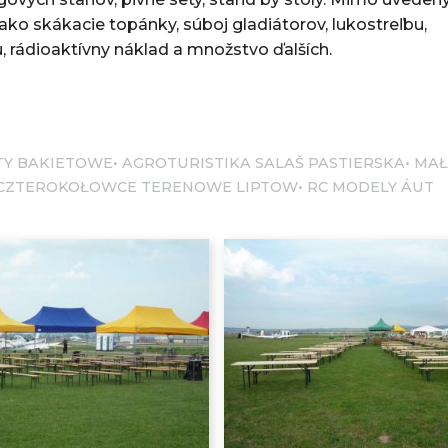
ako skákacie topánky, súboj gladiátorov, lukostreľbu,
, rádioaktívny náklad a množstvo ďalších.
TY BAKIETOWE
AGROTURISTIKA SALAŠ PASTIERSKA
MAŁ
 CZTEROKOŁOWCE TERENOWE LIPTOW
RC MODELY ÁUT