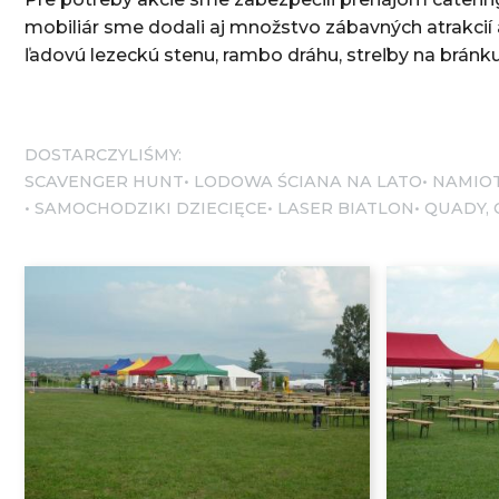
mobiliár sme dodali aj množstvo zábavných atrakcií 
ľadovú lezeckú stenu, rambo dráhu, streľby na bránku
DOSTARCZYLIŚMY:
SCAVENGER HUNT
LODOWA ŚCIANA NA LATO
NAMIO
SAMOCHODZIKI DZIECIĘCE
LASER BIATLON
QUADY,