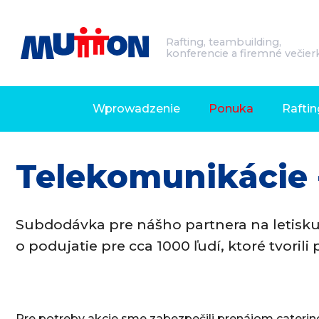
Rafting, teambuilding,
konferencie a firemné večier
Wprowadzenie
Ponuka
Raftin
Telekomunikácie 
Subdodávka pre nášho partnera na letisku
o podujatie pre cca 1000 ľudí, ktoré tvori
Pre potreby akcie sme zabezpečili prenájom catering