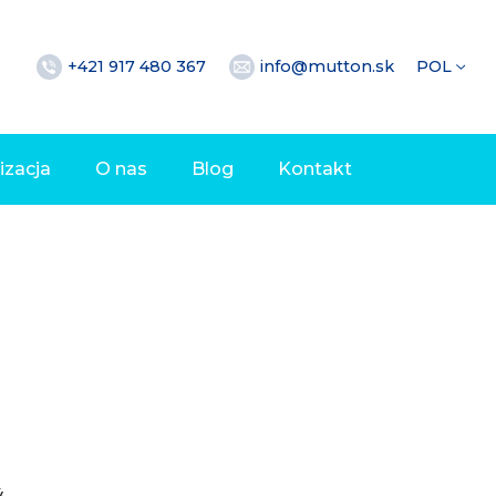
+421 917 480 367
info@mutton.sk
POL
izacja
O nas
Blog
Kontakt
ý