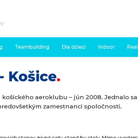
ky
g
Teambuilding
Dla dzieci
Indoor
Real
- Košice
 košického aeroklubu – jún 2008. Jednalo sa
li predovšetkým zamestnanci spoločnosti.
ových stanov, pivné sety, stand by stoly. Mimo uveden