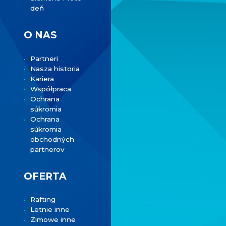
deň
O NAS
Partneri
Nasza historia
Kariera
Współpraca
Ochrana
súkromia
Ochrana
súkromia
obchodných
partnerov
OFERTA
Rafting
Letnie inne
Zimowe inne