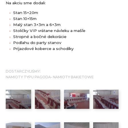
Na akciu sme dodali:
Stan 15×20m
Stan 10×15m
Malý stan 3×3m a 6×3m
Stoličky VIP vrátane návleku a mašľe
Stropné a bočné dekorácie
Podlahu do party stanov
Príjazdové koberce a schodíky
DOSTARCZYLIŚMY:
NAMIOTY TYPU PAGODA
NAMIOTY BAKIETOWE