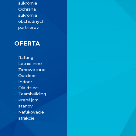
súkromia
Ochrana
súkromia
obchodných
partnerov
OFERTA
Rafting
Letnie inne
Zimowe inne
Outdoor
Indoor
Dla dzieci
Teambuilding
Prenájom
stanov
Nafukovacie
atrakcie