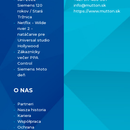
Siemens 120
info@mutton.sk
rokov / Stará
https://www.mutton.sk
Tržnica
Netflix - Wilde
river 2 -
natáčanie pre
Universal studio
Hollywood
Zákaznícky
večer PPA
Control
Siemens Moto
deň
O NAS
Partneri
Nasza historia
Kariera
Współpraca
Ochrana