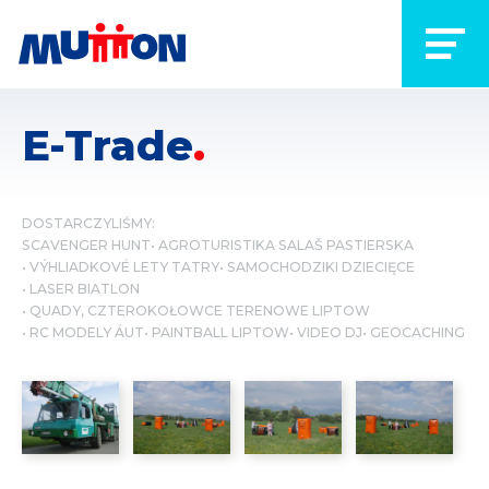
E-Trade
DOSTARCZYLIŚMY:
SCAVENGER HUNT
AGROTURISTIKA SALAŠ PASTIERSKA
VÝHLIADKOVÉ LETY TATRY
SAMOCHODZIKI DZIECIĘCE
LASER BIATLON
QUADY, CZTEROKOŁOWCE TERENOWE LIPTOW
RC MODELY ÁUT
PAINTBALL LIPTOW
VIDEO DJ
GEOCACHING