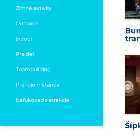
Zimné aktivity
Outdoor
Bu
tra
Indoor
Pre deti
Teambuilding
Prenájom stanov
Nafukovacie atrakcie
Šíp