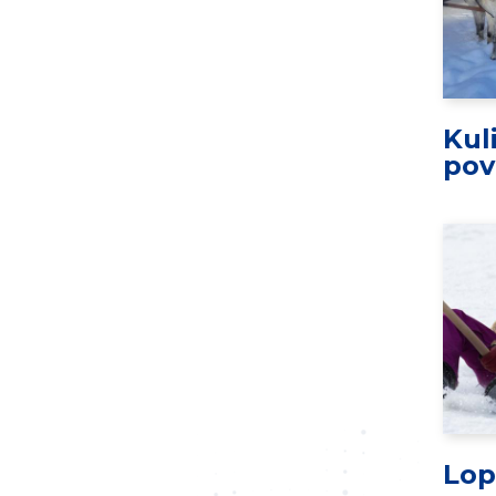
Kul
pov
Lop