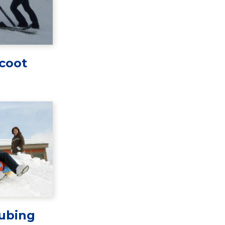
coot
ubing