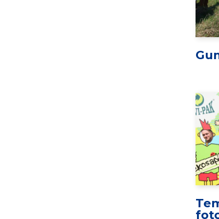
Gu
Tem
fot