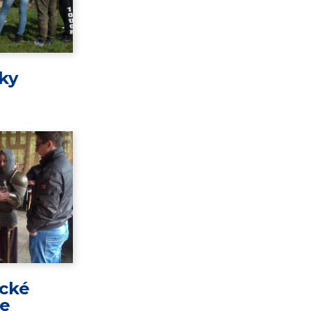
ky
ické
ie