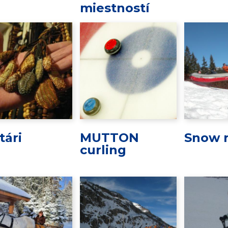
miestností
tári
MUTTON
Snow r
curling