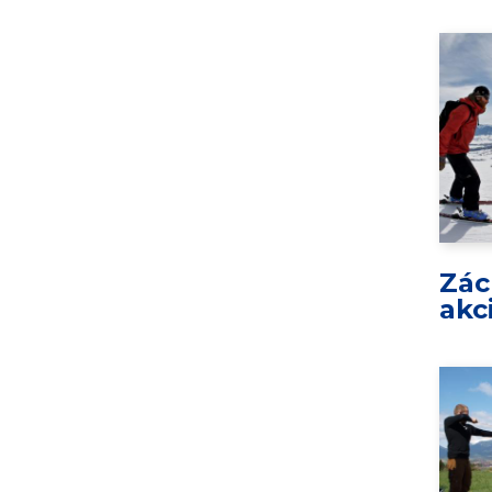
Zác
akc