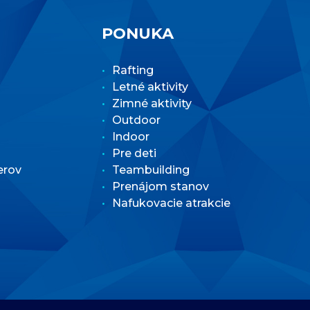
PONUKA
Rafting
Letné aktivity
Zimné aktivity
Outdoor
Indoor
Pre deti
erov
Teambuilding
Prenájom stanov
Nafukovacie atrakcie