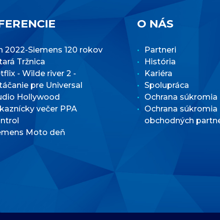
FERENCIE
O NÁS
n 2022-Siemens 120 rokov
Partneri
Stará Tržnica
História
flix - Wilde river 2 -
Kariéra
táčanie pre Universal
Spolupráca
udio Hollywood
Ochrana súkromia
kaznícky večer PPA
Ochrana súkromia
ntrol
obchodných partn
emens Moto deň