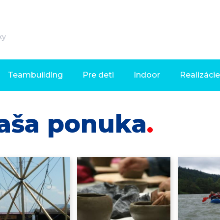
ky
Teambuilding
Pre deti
Indoor
Realizácie
aša ponuka