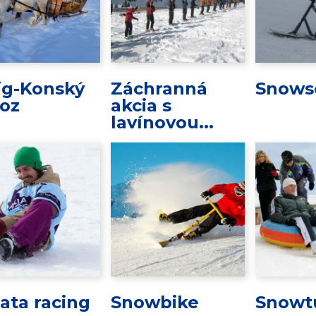
ig-Konský
Záchranná
Snows
oz
akcia s
lavínovou...
ata racing
Snowbike
Snowt