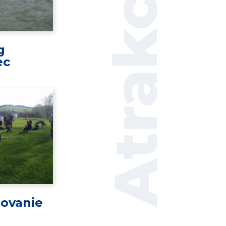
Atrakcie
g
ec
ovanie