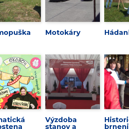
mopuška
Motokáry
Hádan
atická
Výzdoba
Histor
ostena
stanov a
brnen