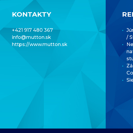
KONTAKTY
RE
+421 917 480 367
Jú
info@mutton.sk
/ 
https://www.mutton.sk
Net
na
st
Zá
Co
Si