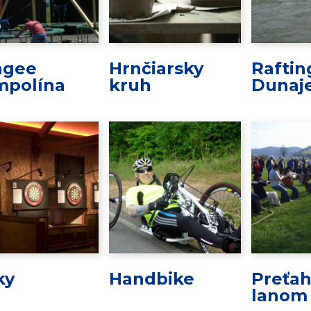
ngee
Hrnčiarsky
Raftin
mpolína
kruh
Dunaj
ky
Handbike
Preťah
lanom