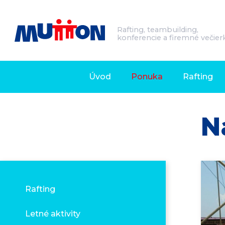
Rafting, teambuilding,
konferencie a firemné večier
Úvod
Ponuka
Rafting
N
Rafting
Letné aktivity