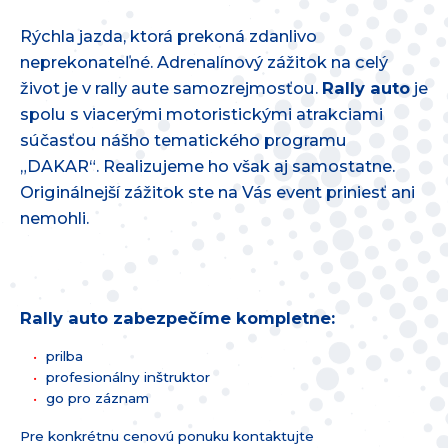
Rýchla jazda, ktorá prekoná zdanlivo
neprekonateľné. Adrenalínový zážitok na celý
život je v rally aute samozrejmosťou.
Rally auto
je
spolu s viacerými motoristickými atrakciami
súčasťou nášho tematického programu
„DAKAR“. Realizujeme ho však aj samostatne.
Originálnejší zážitok ste na Vás event priniesť ani
nemohli.
Rally auto zabezpečíme kompletne:
prilba
profesionálny inštruktor
go pro záznam
Pre konkrétnu cenovú ponuku kontaktujte