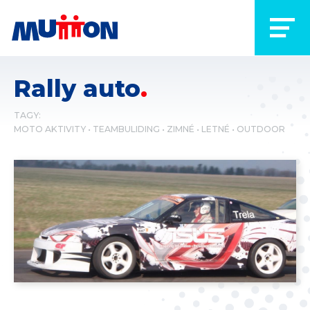
Rally auto
TAGY:
MOTO AKTIVITY
TEAMBULIDING
ZIMNÉ
LETNÉ
OUTDOOR