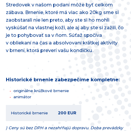
Stredovek v našom podaní môže byť celkom
zábava. Brnenie, ktoré má viac ako 20kg sme si
zaobstarali nie len preto, aby ste si ho mohli
vyskúšať na vlastnej koži, ale aj aby ste si zažili, čo
je to pohybovať sa v ňom. Súťaž spočíva
v obliekaní na čas a absolvovaní krátkej aktivity
v brnení, ktorá preverí vašu kondičku.
Historické brnenie zabezpečíme kompletne:
originálne krúžkové brnenie
animátor
Historické brnenie
200 EUR
) Ceny sú bez DPH a nezahŕňajú dopravu. Doba prevádzky