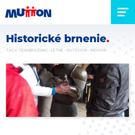
Historické brnenie
TAGY:
TEAMBULIDING
LETNÉ
OUTDOOR
INDOOR