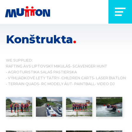
Konštrukta
WE SUPPLIED:
RAFTING AVS LIPTOVSKÝ MIKULÁŠ
SCAVENGER HUNT
AGROTURISTIKA SALAŠ PASTIERSKA
VÝHLIADKOVÉ LETY TATRY
CHILDREN CARTS
LASER BIATLON
TERRAIN QUADS
RC MODELY ÁUT
PAINTBALL
VIDEO DJ