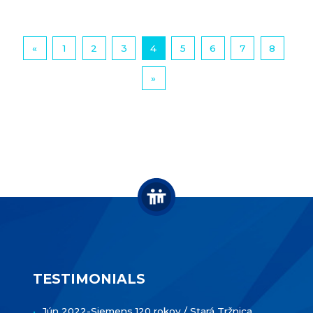
«
1
2
3
4
5
6
7
8
»
TESTIMONIALS
Jún 2022-Siemens 120 rokov / Stará Tržnica