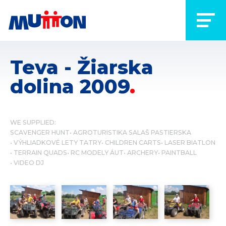
Teva - Žiarska
dolina 2009
WE SUPPLIED:
SCAVENGER HUNT
AGROTURISTIKA SALAŠ PASTIERSKA
VÝHLIADKOVÉ LETY TATRY
CHILDREN CARTS
LASER BIATLON
TERRAIN QUADS
RC MODELY ÁUT
ARCHERY
PAINTBALL
VIDEO DJ