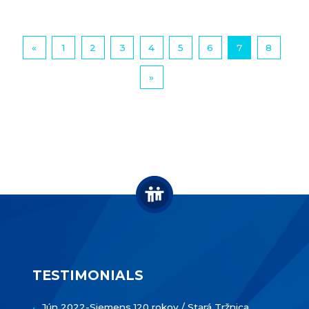
«
1
2
3
4
5
6
7
8
»
TESTIMONIALS
Jún 2022-Siemens 120 rokov / Stará Tržnica