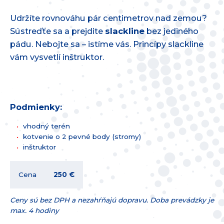
Udržíte rovnováhu pár centimetrov nad zemou?
Sústreďťe sa a prejdite
slackline
bez jediného
pádu. Nebojte sa – istíme vás. Princípy slackline
vám vysvetlí inštruktor.
Podmienky:
vhodný terén
kotvenie o 2 pevné body (stromy)
inštruktor
Cena
250 €
Ceny sú bez DPH a nezahŕňajú dopravu. Doba prevádzky je
max. 4 hodiny