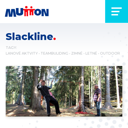
Slackline
TAGY:
LANOVÉ AKTVITY
TEAMBULIDING
ZIMNÉ
LETNÉ
OUTDOOR