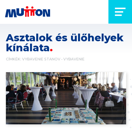
Asztalok és ülőhelyek
kínálata
CÍMKÉK:
VYBAVENIE STANOV
VYBAVENIE