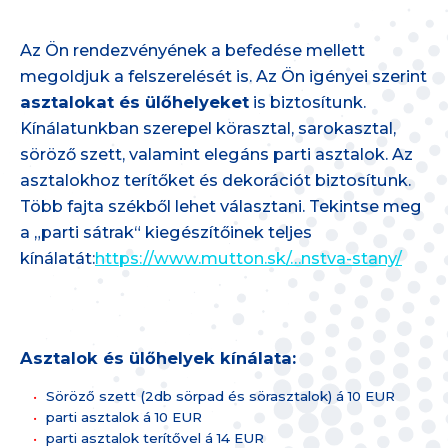
Az Ön rendezvényének a befedése mellett
megoldjuk a felszerelését is. Az Ön igényei szerint
asztalokat és ülőhelyeket
is biztosítunk.
Kínálatunkban szerepel körasztal, sarokasztal,
söröző szett, valamint elegáns parti asztalok. Az
asztalokhoz terítőket és dekorációt biztosítunk.
Több fajta székből lehet választani. Tekintse meg
a „parti sátrak“ kiegészítőinek teljes
kínálatát:
https://www.mutton.sk/…nstva-stany/
Asztalok és ülőhelyek kínálata:
Söröző szett (2db sörpad és sörasztalok) á 10 EUR
parti asztalok á 10 EUR
parti asztalok terítővel á 14 EUR