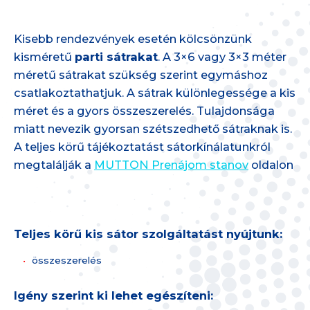
Kisebb rendezvények esetén kölcsönzünk
kisméretű
parti sátrakat
. A 3×6 vagy 3×3 méter
méretű sátrakat szükség szerint egymáshoz
csatlakoztathatjuk. A sátrak különlegessége a kis
méret és a gyors összeszerelés. Tulajdonsága
miatt nevezik gyorsan szétszedhető sátraknak is.
A teljes körű tájékoztatást sátorkínálatunkról
megtalálják a
MUTTON Prenájom stanov
oldalon
Teljes körű kis sátor szolgáltatást nyújtunk:
összeszerelés
Igény szerint ki lehet egészíteni: