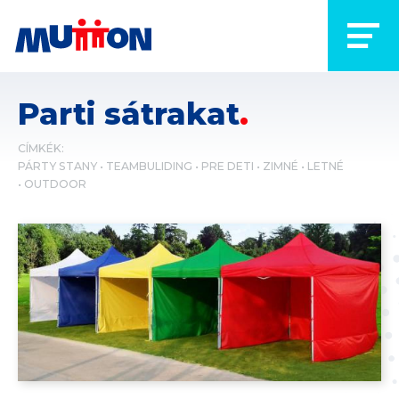
Parti sátrakat
CÍMKÉK:
PÁRTY STANY
TEAMBULIDING
PRE DETI
ZIMNÉ
LETNÉ
OUTDOOR