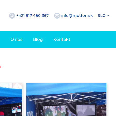
+421 917 480 367
info@mutton.sk
SLO
O nás
Blog
Kontakt