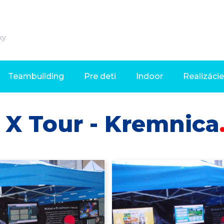
ky
Teambuilding
Pre deti
Indoor
Realizácie
X Tour - Kremnica