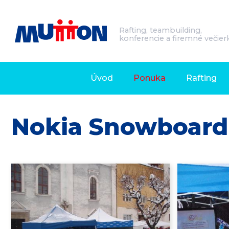
Rafting, teambuilding,
konferencie a firemné večier
Úvod
Ponuka
Rafting
Nokia Snowboard 