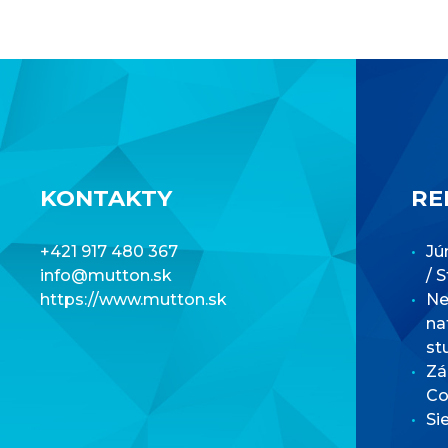
KONTAKTY
RE
+421 917 480 367
Jú
info@mutton.sk
/ 
https://www.mutton.sk
Net
na
st
Zá
Co
Si