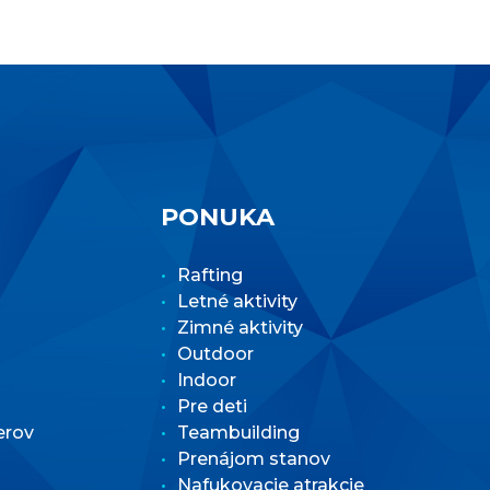
PONUKA
Rafting
Letné aktivity
Zimné aktivity
Outdoor
Indoor
Pre deti
erov
Teambuilding
Prenájom stanov
Nafukovacie atrakcie