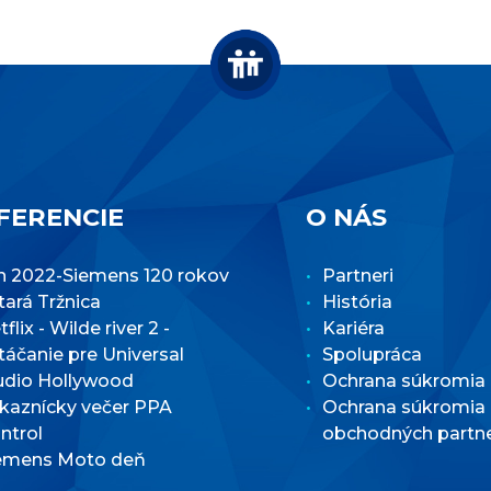
FERENCIE
O NÁS
n 2022-Siemens 120 rokov
Partneri
Stará Tržnica
História
flix - Wilde river 2 -
Kariéra
táčanie pre Universal
Spolupráca
udio Hollywood
Ochrana súkromia
kaznícky večer PPA
Ochrana súkromia
ntrol
obchodných partn
emens Moto deň