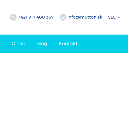
+421 917 480 367
info@mutton.sk
SLO
O nás
Blog
Kontakt