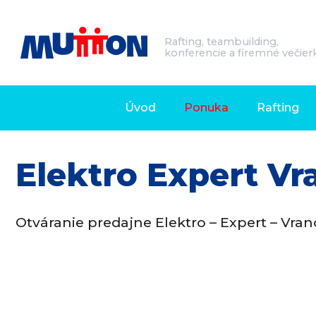
Rafting, teambuilding,
konferencie a firemné večier
Úvod
Ponuka
Rafting
Elektro Expert Vr
Otváranie predajne Elektro – Expert – Vran