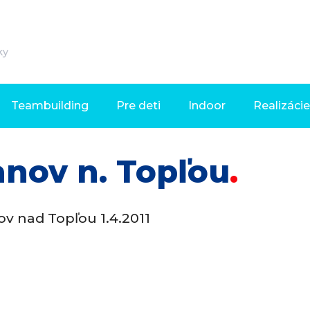
ky
Teambuilding
Pre deti
Indoor
Realizácie
anov n. Topľou
ov nad Topľou 1.4.2011