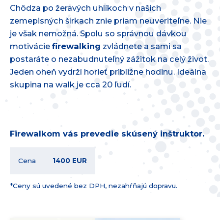
Chôdza po žeravých uhlíkoch v našich
zemepisných šírkach znie priam neuveriteľne. Nie
je však nemožná. Spolu so správnou dávkou
motivácie
firewalking
zvládnete a sami sa
postaráte o nezabudnuteľný zážitok na celý život.
Jeden oheň vydrží horieť približne hodinu. Ideálna
skupina na walk je cca 20 ľudí.
Firewalkom
vás prevedie skúsený inštruktor.
Cena
1400 EUR
*Ceny sú uvedené bez DPH, nezahŕňajú dopravu.