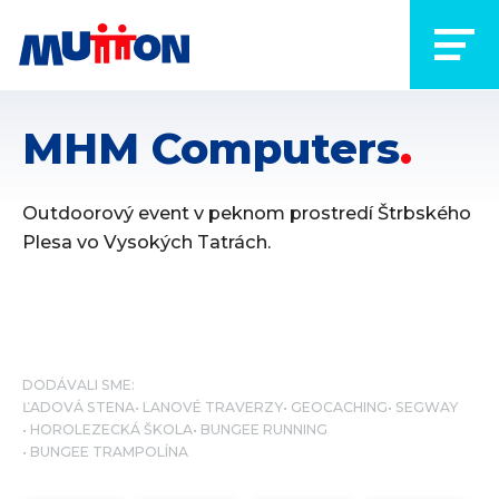
MHM Computers
Outdoorový event v peknom prostredí Štrbského
Plesa vo Vysokých Tatrách.
DODÁVALI SME:
ĽADOVÁ STENA
LANOVÉ TRAVERZY
GEOCACHING
SEGWAY
HOROLEZECKÁ ŠKOLA
BUNGEE RUNNING
BUNGEE TRAMPOLÍNA