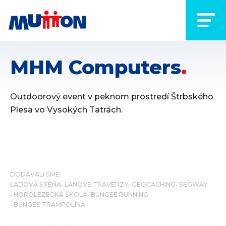
MHM Computers
Outdoorový event v peknom prostredí Štrbského
Plesa vo Vysokých Tatrách.
DODÁVALI SME:
ĽADOVÁ STENA
LANOVÉ TRAVERZY
GEOCACHING
SEGWAY
HOROLEZECKÁ ŠKOLA
BUNGEE RUNNING
BUNGEE TRAMPOLÍNA