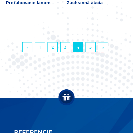
Preťahovanie lanom
Záchranná akcia
«
1
2
3
4
5
»
REFERENCIE