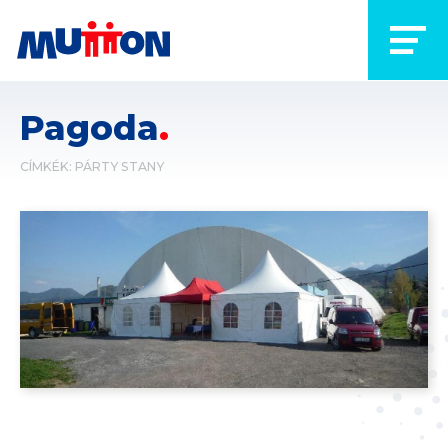
Pagoda
CÍMKÉK:
PÁRTY STANY