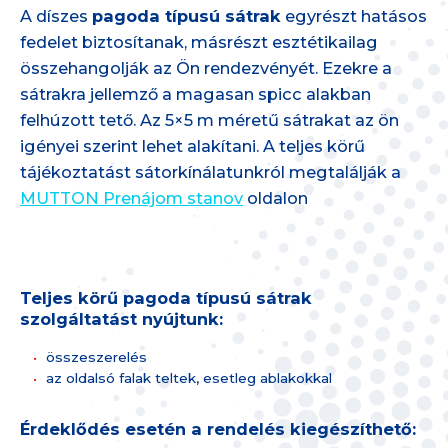
A díszes
pagoda típusú sátrak
egyrészt hatásos
fedelet biztosítanak, másrészt esztétikailag
összehangolják az Ön rendezvényét. Ezekre a
sátrakra jellemző a magasan spicc alakban
felhúzott tető. Az 5×5 m méretű sátrakat az ön
igényei szerint lehet alakítani. A teljes körű
tájékoztatást sátorkínálatunkról megtalálják a
MUTTON Prenájom stanov
oldalon
Teljes körű pagoda típusú sátrak
szolgáltatást nyújtunk:
összeszerelés
az oldalsó falak teltek, esetleg ablakokkal
Érdeklődés esetén a rendelés kiegészíthető: