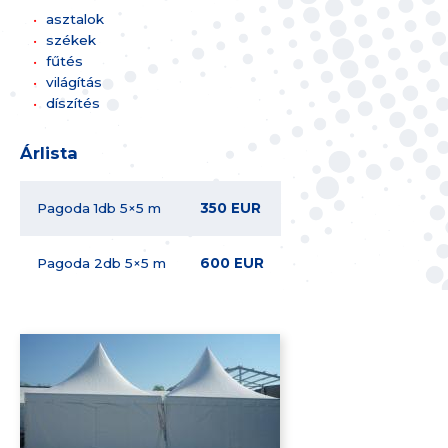
asztalok
székek
fűtés
világítás
díszítés
Árlista
Pagoda 1db 5×5 m
350 EUR
Pagoda 2db 5×5 m
600 EUR